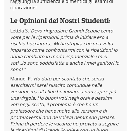
raggiungi la sufficienza e dimentica gli esami di
riparazione!
Le Opinioni dei Nostri Studenti:
Letizia S.
"Devo ringraziare Grandi Scuole cento
volte per le ripetizioni, prima di iniziare ero a
rischio bocciatura...Mi ha stupita che una volta
imparato come confrontarmi con le ripetizioni io
abbia cambiato in modo esponenziale i miei
voti...io sono soddisfatta e anche i miei genitori lo
sono! "
Manuel P.
"Ho dato per scontato che senza
esercitarmi sarei riuscito comunque nelle
versioni, ma alla fine ho iniziato a non capire più
una virgola. Ho buoni voti negli orali e pessimi
voti negli scritti, il problema è che ho un
professore che tiene molto alle versioni e di
promuovermi non ne voleva nemmeno parlare.
Prima di perdere le vacanze ho provato a seguire
le ripetizioni di Grandi Scuole e con un buon