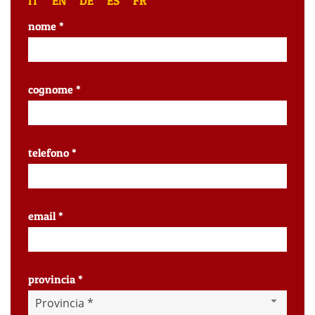
IT
EN
DE
ES
FR
nome *
cognome *
telefono *
email *
provincia *
Provincia *